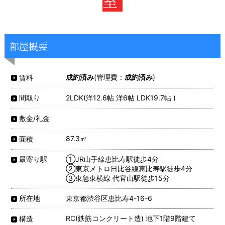
室
部屋概要
成約済み
(管理費：
成約済み
)
賃料
2LDK(洋12.6帖 洋6帖 LDK19.7帖 )
間取り
敷金/礼金
87.3㎡
面積
①JR山手線恵比寿駅徒歩4分
最寄り駅
②東京メトロ日比谷線恵比寿駅徒歩4分
③東急東横線 代官山駅徒歩15分
東京都渋谷区恵比寿4-16-6
所在地
RC(鉄筋コンクリート造) 地下1階9階建て
構造