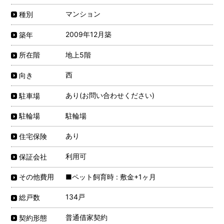
マンション
種別
2009年12月築
築年
地上5階
所在階
西
向き
あり(お問い合わせください)
駐車場
駐輪場
駐輪場
あり
住宅保険
利用可
保証会社
■ペット飼育時 : 敷金+1ヶ月
その他費用
134戸
総戸数
普通借家契約
契約形態