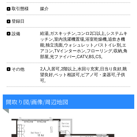
媒介
取引態様
登録日
給湯,ガスキッチン,コンロ2口以上,システムキ
設備
ッチン,室内洗濯機置場,浴室乾燥機,追炊き機
能,独立洗面,ウォシュレット,バストイレ別,エ
アコン,TVインターホン,フローリング,収納,角
部屋,光ファイバー,CATV,BS,CS,
2人入居可,2階以上,水回り充実,日当り良好,眺
その他
望良好,ペット相談可,ピアノ可・楽器可,子供
可,
間取り図/画像/周辺地図