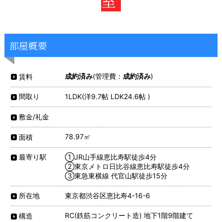
室
部屋概要
成約済み
(管理費：
成約済み
)
賃料
1LDK(洋9.7帖 LDK24.6帖 )
間取り
敷金/礼金
78.97㎡
面積
①JR山手線恵比寿駅徒歩4分
最寄り駅
②東京メトロ日比谷線恵比寿駅徒歩4分
③東急東横線 代官山駅徒歩15分
東京都渋谷区恵比寿4-16-6
所在地
RC(鉄筋コンクリート造) 地下1階9階建て
構造