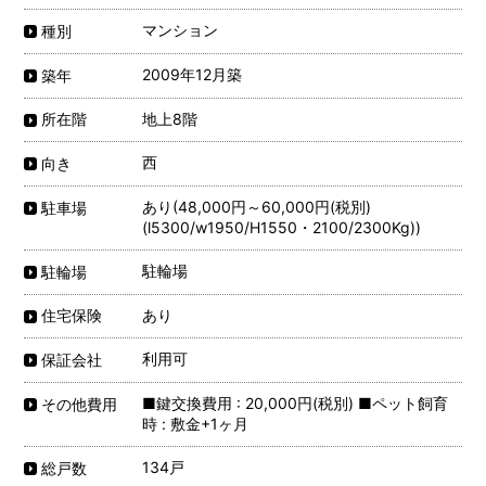
マンション
種別
2009年12月築
築年
地上8階
所在階
西
向き
あり(48,000円～60,000円(税別)
駐車場
(l5300/w1950/H1550・2100/2300Kg))
駐輪場
駐輪場
あり
住宅保険
利用可
保証会社
■鍵交換費用 : 20,000円(税別) ■ペット飼育
その他費用
時 : 敷金+1ヶ月
134戸
総戸数