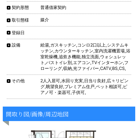
普通借家契約
契約形態
媒介
取引態様
登録日
給湯,ガスキッチン,コンロ2口以上,システムキ
設備
ッチン,カウンターキッチン,室内洗濯機置場,浴
室乾燥機,追炊き機能,独立洗面,ウォシュレッ
ト,バストイレ別,エアコン,TVインターホン,フ
ローリング,収納,光ファイバー,CATV,BS,CS,
2人入居可,水回り充実,日当り良好,広々リビン
その他
グ,眺望良好,プレミアム住戸,ペット相談可,ピ
アノ可・楽器可,子供可,
間取り図/画像/周辺地図