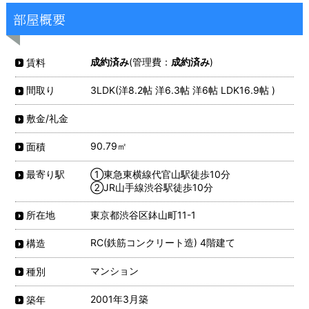
部屋概要
成約済み
(管理費：
成約済み
)
賃料
3LDK(洋8.2帖 洋6.3帖 洋6帖 LDK16.9帖 )
間取り
敷金/礼金
90.79㎡
面積
①東急東横線代官山駅徒歩10分
最寄り駅
②JR山手線渋谷駅徒歩10分
東京都渋谷区鉢山町11-1
所在地
RC(鉄筋コンクリート造) 4階建て
構造
マンション
種別
2001年3月築
築年