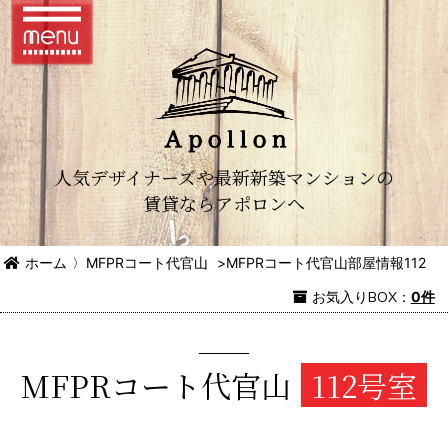
人気デザイナーズや最新新築マンションの
賃貸ならアポロンへ
ホーム
〉
MFPRコート代官山
>
MFPRコート代官山部屋情報112
お気入り
BOX
：
0件
MFPRコート代官山
112号室