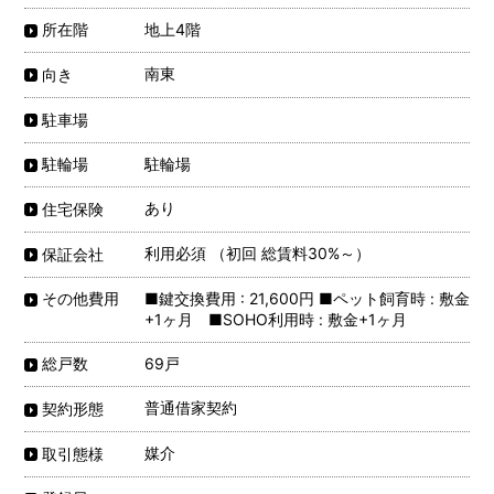
地上4階
所在階
南東
向き
駐車場
駐輪場
駐輪場
あり
住宅保険
利用必須 （初回 総賃料30%～）
保証会社
■鍵交換費用 : 21,600円 ■ペット飼育時 : 敷金
その他費用
+1ヶ月 ■SOHO利用時 : 敷金+1ヶ月
69戸
総戸数
普通借家契約
契約形態
媒介
取引態様