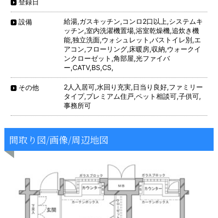
登録日
給湯,ガスキッチン,コンロ2口以上,システムキ
設備
ッチン,室内洗濯機置場,浴室乾燥機,追炊き機
能,独立洗面,ウォシュレット,バストイレ別,エ
アコン,フローリング,床暖房,収納,ウォークイ
ンクローゼット,角部屋,光ファイバ
ー,CATV,BS,CS,
2人入居可,水回り充実,日当り良好,ファミリー
その他
タイプ,プレミアム住戸,ペット相談可,子供可,
事務所可
間取り図/画像/周辺地図