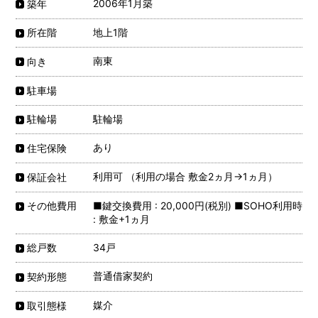
2006年1月築
築年
地上1階
所在階
南東
向き
駐車場
駐輪場
駐輪場
あり
住宅保険
利用可 （利用の場合 敷金2ヵ月→1ヵ月）
保証会社
■鍵交換費用 : 20,000円(税別) ■SOHO利用時
その他費用
: 敷金+1ヵ月
34戸
総戸数
普通借家契約
契約形態
媒介
取引態様