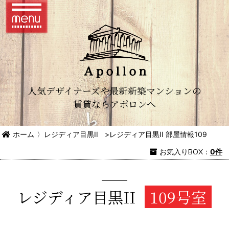
人気デザイナーズや最新新築マンションの
賃貸ならアポロンへ
ホーム
〉
レジディア目黒II
>
レジディア目黒II 部屋情報109
お気入り
BOX
：
0件
レジディア目黒II
109号室