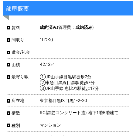
部屋概要
成約済み
(管理費：
成約済み
)
賃料
1LDK()
間取り
敷金/礼金
42.12㎡
面積
①JR山手線目黒駅徒歩7分
最寄り駅
②東急目黒線目黒駅徒歩7分
③JR山手線 恵比寿駅徒歩17分
東京都目黒区目黒1-2-20
所在地
RC(鉄筋コンクリート造) 地下1階5階建て
構造
マンション
種別