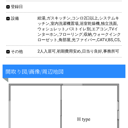
登録日
給湯,ガスキッチン,コンロ2口以上,システムキ
設備
ッチン,室内洗濯機置場,浴室乾燥機,独立洗面,
ウォシュレット,バストイレ別,エアコン,TVイ
ンターホン,フローリング,収納,ウォークインク
ローゼット,角部屋,光ファイバー,CATV,BS,CS,
2人入居可,初期費用安め,日当り良好,事務所可
その他
間取り図/画像/周辺地図