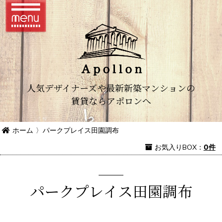
人気デザイナーズや最新新築マンションの
賃貸ならアポロンへ
ホーム
〉
パークプレイス田園調布
お気入り
BOX
：
0件
パークプレイス田園調布