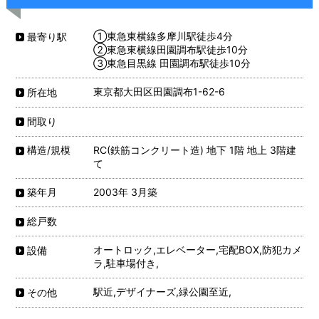
①東急東横線多摩川駅徒歩4分
最寄り駅
②東急東横線田園調布駅徒歩10分
③東急目黒線 田園調布駅徒歩10分
東京都大田区田園調布1-62-6
所在地
間取り
RC(鉄筋コンクリート造) 地下 1階 地上 3階建
構造/規模
て
2003年 3月築
築年月
総戸数
オートロック,エレベーター,宅配BOX,防犯カメ
設備
ラ,駐車場付き,
駅近,デザイナーズ,緑公園至近,
その他