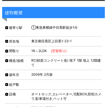
建物概要
①東急東横線中目黒駅徒歩1分
最寄り駅
東京都目黒区上目黒1-23-1
所在地
1R～2LDK
(空室有り)
間取り
RC(鉄筋コンクリート造) 地下 1階 地上 12階建
構造/規模
て
2009年 2月築
築年月
総戸数
オートロック,エレベーター,宅配BOX,防犯カメ
設備
ラ,駐車場付き,ペット可