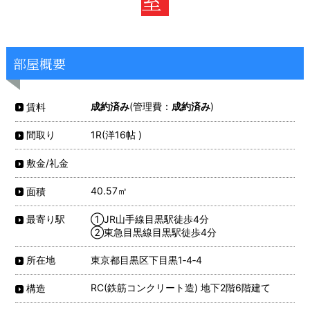
室
部屋概要
成約済み
(管理費：
成約済み
)
賃料
1R(洋16帖 )
間取り
敷金/礼金
40.57㎡
面積
①JR山手線目黒駅徒歩4分
最寄り駅
②東急目黒線目黒駅徒歩4分
東京都目黒区下目黒1‐4‐4
所在地
RC(鉄筋コンクリート造) 地下2階6階建て
構造