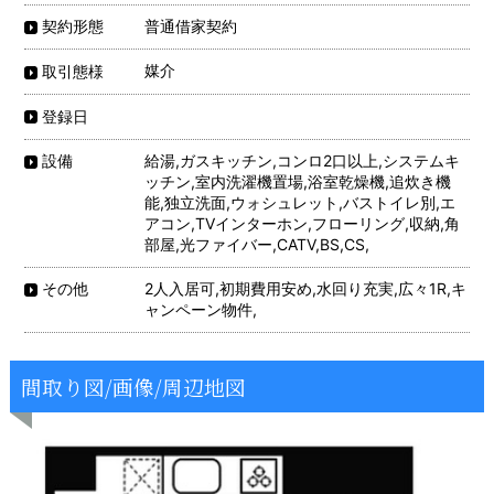
普通借家契約
契約形態
媒介
取引態様
登録日
給湯,ガスキッチン,コンロ2口以上,システムキ
設備
ッチン,室内洗濯機置場,浴室乾燥機,追炊き機
能,独立洗面,ウォシュレット,バストイレ別,エ
アコン,TVインターホン,フローリング,収納,角
部屋,光ファイバー,CATV,BS,CS,
2人入居可,初期費用安め,水回り充実,広々1R,キ
その他
ャンペーン物件,
間取り図/画像/周辺地図