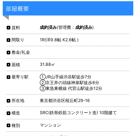
部屋概要
成約済み
(管理費：
成約済み
)
賃料
1R(洋9.8帖 K2.6帖 )
間取り
敷金/礼金
31.88㎡
面積
①JR山手線渋谷駅徒歩7分
最寄り駅
②京王井の頭線神泉駅徒歩8分
③東急東横線 代官山駅徒歩12分
東京都渋谷区桜丘町29-16
所在地
SRC(鉄骨鉄筋コンクリート造) 10階建て
構造
マンション
種別