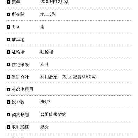
2009年12月築
築年
地上3階
所在階
南
向き
駐車場
駐輪場
駐輪場
あり
住宅保険
利用必須 （初回 総賃料50%）
保証会社
その他費用
66戸
総戸数
普通借家契約
契約形態
媒介
取引態様