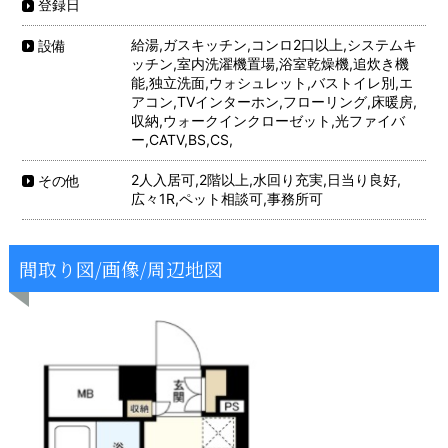
登録日
給湯,ガスキッチン,コンロ2口以上,システムキ
設備
ッチン,室内洗濯機置場,浴室乾燥機,追炊き機
能,独立洗面,ウォシュレット,バストイレ別,エ
アコン,TVインターホン,フローリング,床暖房,
収納,ウォークインクローゼット,光ファイバ
ー,CATV,BS,CS,
2人入居可,2階以上,水回り充実,日当り良好,
その他
広々1R,ペット相談可,事務所可
間取り図/画像/周辺地図