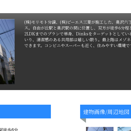
(株)モリモト分譲、(株)ピーエス三菱が施工した、奥沢
ス。自由が丘駅と奥沢駅の間に位置し、双方が徒歩6分程
2LDKまでのプランで単身、Dinksをターゲットとして
いり、清潔感のある共用部は嬉しい限り。最上階はメゾネ
できます。コンビニやスーパーも近く、住みやすい環境で
建物画像/周辺地図
駅徒歩6分