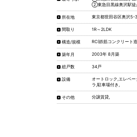
②東急目黒線奥沢駅徒
東京都世田谷区奥沢5-38
所在地
1R～2LDK
間取り
RC(鉄筋コンクリート造
構造/規模
2003年 8月築
築年月
34戸
総戸数
オートロック,エレベータ
設備
ラ,駐車場付き,
分譲賃貸,
その他