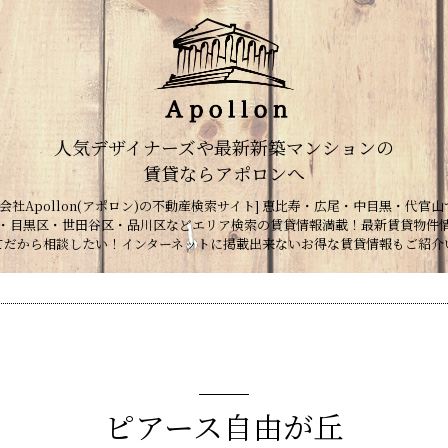
人気デザイナーズや最新新築マンションの
賃貸ならアポロンへ
会社Apollon(アポロン)の不動産検索サイト] 恵比寿・広尾・中目黒・代官山
・目黒区・世田谷区・品川区などエリア検索の賃貸情報満載！最新賃貸物件
てだから相談したい！インターネットに掲載出来ないお得な賃貸情報もご紹介
ピアース自由が丘