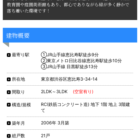
教育園や庭園美術館もあり、都心でありながら緑が多く静かで
落ち着いた環境です！
建物概要
①JR山手線恵比寿駅徒歩9分
最寄り駅
②東京メトロ日比谷線恵比寿駅徒歩10分
③JR山手線 目黒駅徒歩13分
東京都渋谷区恵比寿3-34-14
所在地
2LDK～3LDK
(空室有り)
間取り
RC(鉄筋コンクリート造) 地下 1階 地上 3階建
構造/規模
て
2006年 3月築
築年月
21戸
総戸数