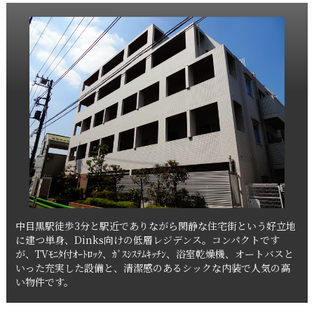
中目黒駅徒歩3分と駅近でありながら閑静な住宅街という好立地
に建つ単身、Dinks向けの低層レジデンス。コンパクトです
が、TVﾓﾆﾀ付ｵｰﾄﾛｯｸ、ｶﾞｽｼｽﾃﾑｷｯﾁﾝ、浴室乾燥機、オートバスと
いった充実した設備と、清潔感のあるシックな内装で人気の高
い物件です。