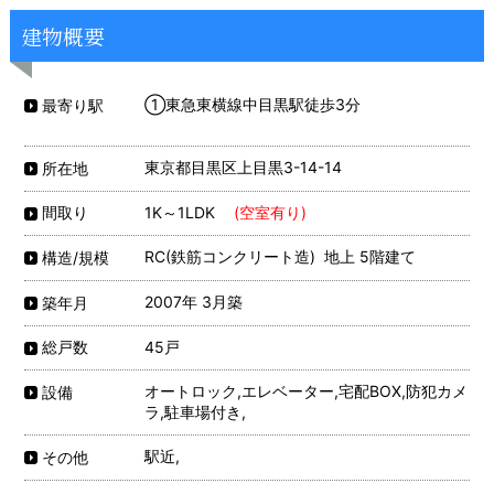
建物概要
①東急東横線中目黒駅徒歩3分
最寄り駅
東京都目黒区上目黒3-14-14
所在地
1K～1LDK
(空室有り)
間取り
RC(鉄筋コンクリート造) 地上 5階建て
構造/規模
2007年 3月築
築年月
45戸
総戸数
オートロック,エレベーター,宅配BOX,防犯カメ
設備
ラ,駐車場付き,
駅近,
その他