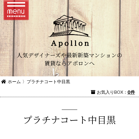
人気デザイナーズや最新新築マンションの
賃貸ならアポロンへ
ホーム
〉
プラチナコート中目黒
お気入り
BOX
：
0件
プラチナコート中目黒