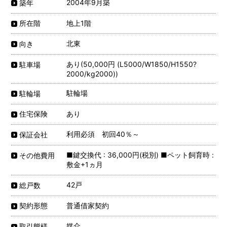
2004年9月築
築年
地上1階
所在階
北東
向き
あり(50,000円 (L5000/W1850/H1550?
駐車場
2000/kg2000))
駐輪場
駐輪場
あり
住宅保険
利用必須 初回40％～
保証会社
■鍵交換代 : 36,000円(税別) ■ペット飼育時 :
その他費用
敷金+1ヵ月
42戸
総戸数
普通借家契約
契約形態
媒介
取引態様