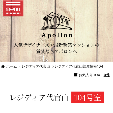
人気デザイナーズや最新新築マンションの
賃貸ならアポロンへ
ホーム
〉
レジディア代官山
>
レジディア代官山部屋情報104
お気入り
BOX
：
0件
レジディア代官山
104号室