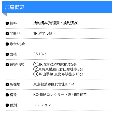
部屋概要
成約済み
(管理費：
成約済み
)
賃料
1R(洋11.5帖 )
間取り
敷金/礼金
35.13㎡
面積
①JR埼京線渋谷駅徒歩5分
最寄り駅
②東急東横線代官山駅徒歩8分
③JR山手線 恵比寿駅徒歩10分
東京都渋谷区代官山町1-4
所在地
RC(鉄筋コンクリート造) 8階建て
構造
マンション
種別