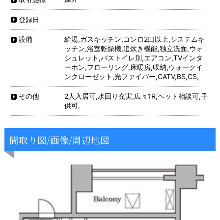
登録日
給湯,ガスキッチン,コンロ2口以上,システムキ
設備
ッチン,浴室乾燥機,追炊き機能,独立洗面,ウォ
シュレット,バストイレ別,エアコン,TVインタ
ーホン,フローリング,床暖房,収納,ウォークイ
ンクローゼット,光ファイバー,CATV,BS,CS,
2人入居可,水回り充実,広々1R,ペット相談可,子
その他
供可,
間取り図/画像/周辺地図