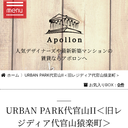
人気デザイナーズや最新新築マンションの
賃貸ならアポロンへ
ホーム
〉
URBAN PARK代官山II＜旧レジディア代官山猿楽町＞
お気入り
BOX
：
0件
URBAN PARK代官山II＜旧レ
ジディア代官山猿楽町＞