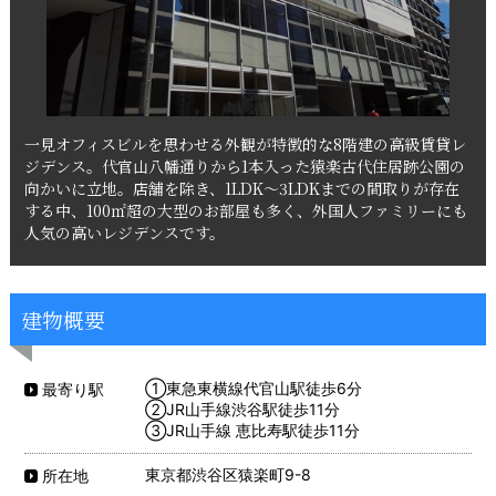
一見オフィスビルを思わせる外観が特徴的な8階建の高級賃貸レ
ジデンス。代官山八幡通りから1本入った猿楽古代住居跡公園の
向かいに立地。店舗を除き、1LDK～3LDKまでの間取りが存在
する中、100㎡超の大型のお部屋も多く、外国人ファミリーにも
人気の高いレジデンスです。
建物概要
①東急東横線代官山駅徒歩6分
最寄り駅
②JR山手線渋谷駅徒歩11分
③JR山手線 恵比寿駅徒歩11分
東京都渋谷区猿楽町9-8
所在地