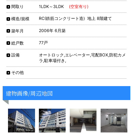
1LDK～3LDK
(空室有り)
間取り
RC(鉄筋コンクリート造) 地上 8階建て
構造/規模
2006年 6月築
築年月
77戸
総戸数
オートロック,エレベーター,宅配BOX,防犯カメ
設備
ラ,駐車場付き,
その他
建物画像/周辺地図