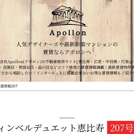
人気デザイナーズや最新新築マンションの
賃貸ならアポロンへ
会社Apollon(アポロン)の不動産検索サイト] 恵比寿・広尾・中目黒・代官山
・目黒区・世田谷区・品川区などエリア検索の賃貸情報満載！最新賃貸物件
てだから相談したい！インターネットに掲載出来ないお得な賃貸情報もご紹介
屋情報207
ィンベルデュエット恵比寿
207