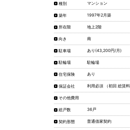
マンション
種別
1997年2月築
築年
地上2階
所在階
南
向き
あり(43,200円/月)
駐車場
駐輪場
駐輪場
あり
住宅保険
利用必須 （初回 総賃料
保証会社
その他費用
36戸
総戸数
普通借家契約
契約形態