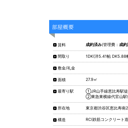
部屋概要
成約済み
(管理費：
成約
賃料
1DK(洋5.41帖 DK5.88
間取り
敷金/礼金
27.9㎡
面積
①JR山手線恵比寿駅徒
最寄り駅
②東急東横線代官山駅
東京都渋谷区恵比寿南2-1
所在地
RC(鉄筋コンクリート造
構造