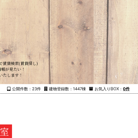
で賃貸検索(賃貸探し)
情報が見たい！
いたします！
公開件数：23件
建物登録数：1447棟
お気入り
BOX
：
0件
号室