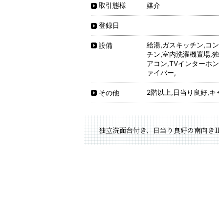
媒介
取引態様
登録日
給湯,ガスキッチン,コ
設備
チン,室内洗濯機置場,独
アコン,TVインターホン
ァイバー,
2階以上,日当り良好,キ
その他
独立洗面台付き、日当り良好の南向き1