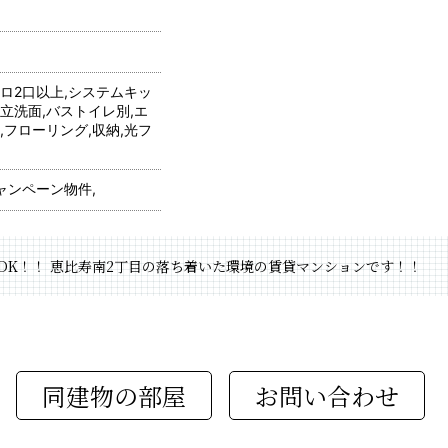
ンロ2口以上,システムキッ
立洗面,バストイレ別,エ
,フローリング,収納,光フ
ャンペーン物件,
DK！！ 恵比寿南2丁目の落ち着いた環境の賃貸マンションです！！
同建物の部屋