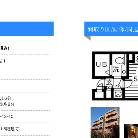
間取り図/画像/周
済み
)
帖 )
歩6分
徒歩9分
3-10
) 5階建て