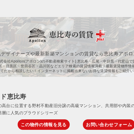
気デザイナーズや最新新築マンションの賃貸なら恵比寿アポロ
式会社Apollon(アポロン)の不動産検索サイト] 恵比寿・広尾・中目黒・代官山で
区・目黒区・世田谷区・品川区などエリア検索の賃貸情報満載！最新賃貸物件情
めてだから相談したい！インターネットに掲載出来ないお得な賃貸情報もご紹介い
ド恵比寿
の高台に位置する野村不動産旧分譲の高級マンション、共用部や内装
裕層に人気のプラウドシリーズ
この物件の情報を見る
お問い合わせフォーム