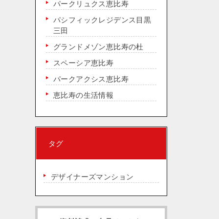
パークリュクス恵比寿
パシフィックレジデンス目黒
三田
グランドメゾン恵比寿の杜
スペーシア恵比寿
パークアクシス恵比寿
恵比寿の生活情報
タグ
デザイナーズマンション