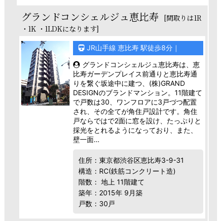
グランドコンシェルジュ恵比寿
[間取りは1R
・1K ・1LDKになります]
JR山手線 恵比寿 駅徒歩8分｜
グランドコンシェルジュ恵比寿は、恵
比寿ガーデンプレイス前通りと恵比寿通
りを繋ぐ坂途中に建つ、(株)GRAND
DESIGNのブランドマンション。11階建て
で戸数は30、ワンフロアに3戸づつ配置
され、その全てが角住戸設計です。角住
戸ならではで2面に窓を設け、たっぷりと
採光をとれるようになっており、また、
壁一面…
住所：東京都渋谷区恵比寿3-9-31
構造：RC(鉄筋コンクリート造)
階数： 地上 11階建て
築年：2015年 9月築
戸数：30戸