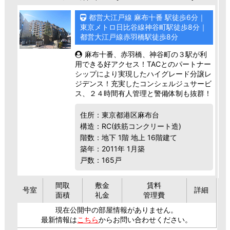
都営大江戸線 麻布十番 駅徒歩6分｜
東京メトロ日比谷線神谷町駅徒歩8分｜
都営大江戸線赤羽橋駅徒歩8分
麻布十番、赤羽橋、神谷町の３駅が利
用できる好アクセス！TACとのパートナー
シップにより実現したハイグレード分譲レ
ジデンス！充実したコンシェルジュサービ
ス、２４時間有人管理と警備体制も抜群！
住所：東京都港区麻布台
構造：RC(鉄筋コンクリート造)
階数：地下 1階 地上 16階建て
築年：2011年 1月築
戸数：165戸
間取
敷金
賃料
号室
詳細
面積
礼金
管理費
現在公開中の部屋情報がありません。
最新情報は
こちら
からお問い合わせください。