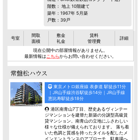
階数： 地上 10階建て
築年：1967年 5月築
戸数：39戸
間取
敷金
賃料
号室
詳細
面積
礼金
管理費
現在公開中の部屋情報がありません。
最新情報は
こちら
からお問い合わせください。
常盤松ハウス
東京メトロ銀座線 表参道 駅徒歩11分
｜JR山手線渋谷駅徒歩14分｜JR山手線
恵比寿駅徒歩18分
港区南青山7丁目、歴史あるヴィンテー
ジマンションを建替た新築の分譲型高級賃
貸マンション。南青山の立地にふさわしい
様々な仕様が備えられております。 落ち着
いた色調と質感を持ったタイルを配したメ
インエントランスのアプローチ、駐車場へ