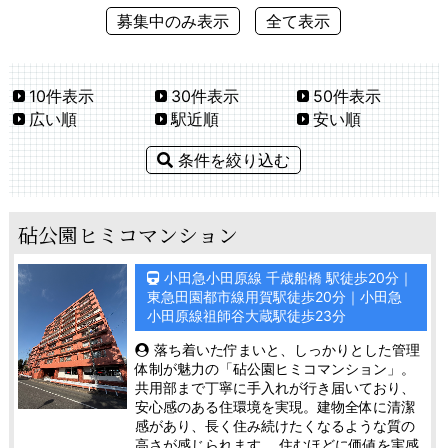
募集中のみ表示
全て表示
10件表示
30件表示
50件表示
広い順
駅近順
安い順
条件を絞り込む
砧公園ヒミコマンション
小田急小田原線 千歳船橋 駅徒歩20分｜
東急田園都市線用賀駅徒歩20分｜小田急
小田原線祖師谷大蔵駅徒歩23分
落ち着いた佇まいと、しっかりとした管理
体制が魅力の「砧公園ヒミコマンション」。
共用部まで丁寧に手入れが行き届いており、
安心感のある住環境を実現。建物全体に清潔
感があり、長く住み続けたくなるような質の
高さが感じられます。 住むほどに価値を実感