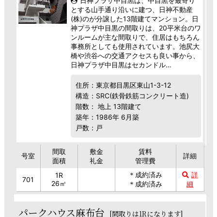
日神プラザ中目黒は、中目黒を最寄り
とする山手通り沿いに建つ、日神不動産
(株)のが分譲した13階建てマンション。日
神プラザ中目黒の間取りは、20平米台のワ
ンルームが主な間取りで、住居はもちろん
事務所としても使用されています。池尻大
橋や渋谷への交通アクセスも良い事から、
日神プラザ中目黒はセカンドル…
住所：東京都目黒区東山1-3-12
構造：SRC(鉄骨鉄筋コンクリート造)
階数： 地上 13階建て
築年：1986年 6月築
戸数：戸
間取
敷金
賃料
号室
詳細
面積
礼金
管理費
＊成約済み
詳
1R
701
26㎡
＊成約済み
細
パークハウス麻布台
[間取りは1Rになります]