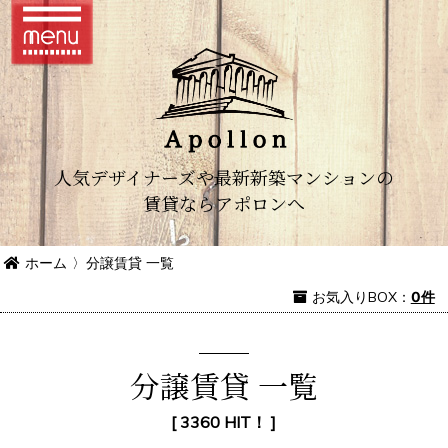
人気デザイナーズや最新新築マンションの
賃貸ならアポロンへ
ホーム
〉
分譲賃貸 一覧
お気入り
BOX
：
0件
分譲賃貸 一覧
[ 3360 HIT！ ]