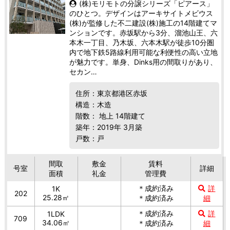
(株)モリモトの分譲シリーズ「ピアース」
のひとつ。デザインはアーキサイトメビウス
(株)が監修した不二建設(株)施工の14階建てマ
ンションです。赤坂駅から3分、溜池山王、六
本木一丁目、乃木坂、六本木駅が徒歩10分圏
内で地下鉄5路線利用可能な利便性の高い立地
が魅力です。単身、Dinks用の間取りがあり、
セカン…
住所：東京都港区赤坂
構造：木造
階数： 地上 14階建て
築年：2019年 3月築
戸数：戸
間取
敷金
賃料
号室
詳細
面積
礼金
管理費
＊成約済み
詳
1K
202
25.28㎡
＊成約済み
細
＊成約済み
詳
1LDK
709
34.06㎡
＊成約済み
細