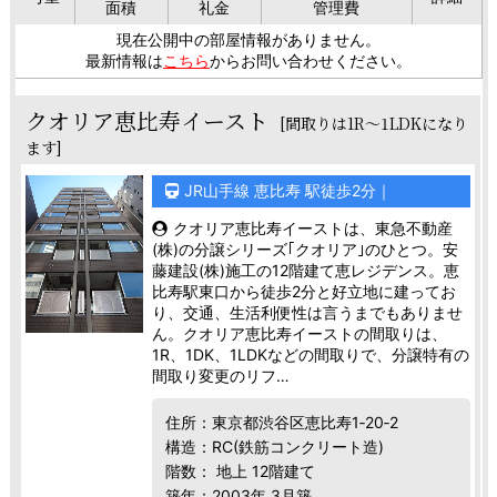
面積
礼金
管理費
現在公開中の部屋情報がありません。
最新情報は
こちら
からお問い合わせください。
クオリア恵比寿イースト
[間取りは1R～1LDKになり
ます]
JR山手線 恵比寿 駅徒歩2分｜
クオリア恵比寿イーストは、東急不動産
(株)の分譲シリーズ｢クオリア｣のひとつ。安
藤建設(株)施工の12階建て恵レジデンス。恵
比寿駅東口から徒歩2分と好立地に建ってお
り、交通、生活利便性は言うまでもありませ
ん。クオリア恵比寿イーストの間取りは、
1R、1DK、1LDKなどの間取りで、分譲特有の
間取り変更のリフ…
住所：東京都渋谷区恵比寿1‐20‐2
構造：RC(鉄筋コンクリート造)
階数： 地上 12階建て
築年：2003年 3月築