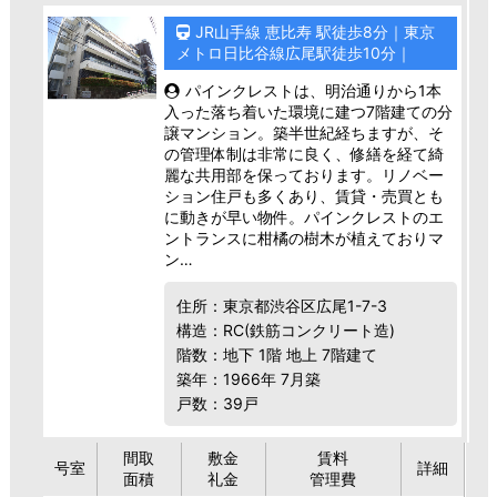
JR山手線 恵比寿 駅徒歩8分｜東京
メトロ日比谷線広尾駅徒歩10分｜
パインクレストは、明治通りから1本
入った落ち着いた環境に建つ7階建ての分
譲マンション。築半世紀経ちますが、そ
の管理体制は非常に良く、修繕を経て綺
麗な共用部を保っております。リノベー
ション住戸も多くあり、賃貸・売買とも
に動きが早い物件。パインクレストのエ
ントランスに柑橘の樹木が植えておりマ
ン…
住所：東京都渋谷区広尾1-7-3
構造：RC(鉄筋コンクリート造)
階数：地下 1階 地上 7階建て
築年：1966年 7月築
戸数：39戸
間取
敷金
賃料
号室
詳細
面積
礼金
管理費