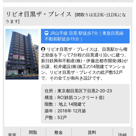
リビオ目黒ザ・プレイス
[間取りは1LDK~2LDKにな
ります]
JR山手線 目黒 駅徒歩7分｜東急目黒線
不動前駅徒歩15分｜
リビオ目黒ザ・プレイスは、目黒駅から権
之助坂を下って7分程の目黒通り沿いに建つ、
新日鉄興和不動産(株)・伊藤忠都市開発(株)が
分譲、松井建設(株)施工の14階建てマンショ
ン。リビオ目黒ザ・プレイスの総戸数52戸
で、その全てが南向き設計です。
住所：東京都目黒区下目黒2-20-23
構造：RC(鉄筋コンクリート造)
階数： 地上 14階建て
築年：2016年 12月築
戸数：52戸
間取
敷金
賃料
号室
詳細