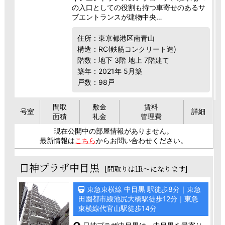
の入口としての役割も持つ車寄せのあるサ
ブエントランスが建物中央…
住所：東京都港区南青山
構造：RC(鉄筋コンクリート造)
階数：地下 3階 地上 7階建て
築年：2021年 5月築
戸数：98戸
間取
敷金
賃料
号室
詳細
面積
礼金
管理費
現在公開中の部屋情報がありません。
最新情報は
こちら
からお問い合わせください。
日神プラザ中目黒
[間取りは1R～になります]
東急東横線 中目黒 駅徒歩8分｜東急
田園都市線池尻大橋駅徒歩12分｜東急
東横線代官山駅徒歩14分