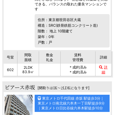
できる、バランスの取れた優良マンションで
す
住所：東京都世田谷区大蔵
構造：SRC(鉄骨鉄筋コンクリート造)
階数： 地上 10階建て
築年：0年
戸数：戸
間取
敷金
賃料
号室
詳細
面積
礼金
管理費
＊成約済み
詳
2LDK
602
83.9㎡
＊成約済み
細
ピアース赤坂
[間取りは1K～2LDKになります]
東京メトロ千代田線 赤坂 駅徒歩3分｜
東京メトロ南北線六本木一丁目駅徒歩9分
｜東京メトロ日比谷線六本木駅徒歩10分