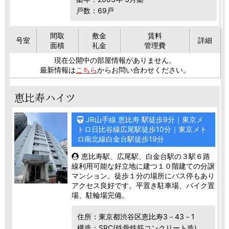
戸数：69戸
間取
敷金
賃料
号室
詳細
面積
礼金
管理費
現在公開中の部屋情報がありません。
最新情報は
こちら
からお問い合わせください。
恵比寿ハイツ
JR山手線 恵比寿 駅徒歩9分｜東京メ
トロ日比谷線広尾駅徒歩10分｜東京メト
ロ南北線白金台駅徒歩19分
恵比寿駅、広尾駅、白金台駅の３駅６路
線利用可能な好立地に建つ１０階建ての分譲
マンション。徒歩１分の場所にバス停もあり
アクセス良好です。平置き駐車場、バイク置
場、駐輪場完備。
住所：東京都渋谷区恵比寿3－43－1
構造：SRC(鉄骨鉄筋コンクリート造)