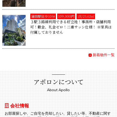
蒲田駅徒歩10分
109,000円
1R/25.02㎡
３駅３路線利用できる好立地！事務所・店舗利用
可！敷金、礼金ゼロ！二重サッシ仕様！ ※家具は
付属しておりません
新着物件一覧
アポロンについて
About Apollo
会社情報
お部屋探しや、ご自宅を売却したい、貸したい等、不動産に関す