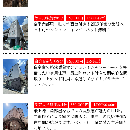
等々力駅徒歩8分
95,000円
1K/21.48㎡
全室角部屋・独立洗面台付き！2019年築の築浅ペ
ット可マンション！インターネット無料！
白金台駅徒歩8分
85,000円
1R/16㎡
白金台の築浅賃貸マンション！シャワールームを完
備した単身用住戸、最上階ロフト付きで開放的な間
取り！セカンド利用にも適してます！プラチナ ド
ン・キホー...
学芸大学駅徒歩4分
220,000円
1LDK/56.86㎡
最上階・角部屋ならではの開放感が魅力の1LDK。
二面採光により室内は明るく、風通しの良い快適な
住空間が広がります。ペットと一緒に過ごす時間も
心地よく、...