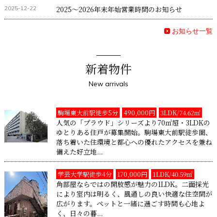
2025-12-22
2025～2026年末年始営業時間のお知らせ
お知らせ一覧
新着物件
New arrivals
駒場東大前駅徒歩5分
490,000円
3LDK/74.62㎡
人気の「プラウド」シリーズより70㎡超・3LDKの
ゆとりある住戸が募集開始。駒場東大前駅徒歩圏、
落ち着いた住環境と都心への優れたアクセスを兼ね
備えた好立地...
学芸大学駅徒歩4分
170,000円
1LDK/40.59㎡
角部屋ならではの開放感が魅力の1LDK。二面採光
により室内は明るく、風通しの良い快適な住空間が
広がります。ペットと一緒に過ごす時間も心地よ
く、日々の暮...