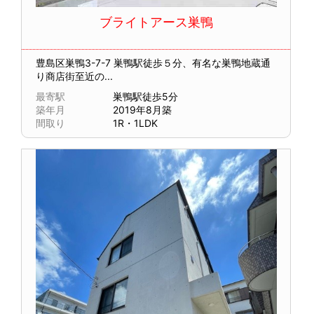
ブライトアース巣鴨
豊島区巣鴨3-7-7
巣鴨駅徒歩５分、有名な巣鴨地蔵通
り商店街至近の...
最寄駅
巣鴨駅徒歩5分
築年月
2019年8月築
間取り
1R・1LDK