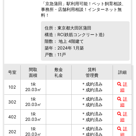
「京急蒲田」駅利用可能！ペット飼育相談、
事務所・店舗利用相談！インターネット無
料！
住所：東京都大田区蒲田
構造：RC(鉄筋コンクリート造)
階数： 地上 4階建て
築年：2024年 1月築
戸数：11戸
間取
敷金
賃料
号室
詳細
面積
礼金
管理費
＊成約済み
詳
1R
102
20.03㎡
＊成約済み
細
＊成約済み
詳
1R
302
20.03㎡
＊成約済み
細
＊成約済み
詳
1R
402
20.03㎡
＊成約済み
細
＊成約済み
詳
1R
202
20.03㎡
＊成約済み
細