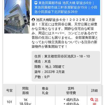
東急田園都市線 池尻大橋 駅徒歩6分｜
東急田園都市線三軒茶屋駅徒歩15分｜小田
急小田原線下北沢駅徒歩26分
池尻大橋駅徒歩６分！２０２２年２月新
築！！至近には世田谷公園、天空公園と緑豊
かな立地となります。閑静な住宅台な町並
み、周辺にはスーパー、コンビニがあるので
普段の生活にも困りません。 全部屋角部屋と
なっており独立洗面台もついている注目の新
築物件が募集開始です！
住所：東京都世田谷区池尻3－18－10
構造：木造
階数： 地上 3階建て
築年：2022年 2月築
戸数：9戸
間取
敷金
賃料
号室
詳細
面積
礼金
管理費
＊成約済み
詳
1K
101
18.59㎡
＊成約済み
細