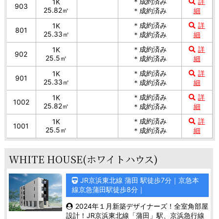
＊成約済み
詳
1K
903
25.82㎡
＊成約済み
細
＊成約済み
詳
1K
801
25.33㎡
＊成約済み
細
＊成約済み
詳
1K
902
25.5㎡
＊成約済み
細
＊成約済み
詳
1K
901
25.33㎡
＊成約済み
細
＊成約済み
詳
1K
1002
25.82㎡
＊成約済み
細
＊成約済み
詳
1K
1001
25.5㎡
＊成約済み
細
WHITE HOUSE(ホワイトハウス)
JR京浜東北線 蒲田 駅徒歩7分｜京急本
線京急蒲田駅徒歩8分｜
2024年１月新築デザイナーズ！全室角部屋
設計！JR京浜東北線「蒲田」駅、京浜急行線