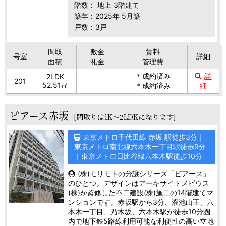
階数： 地上 3階建て
築年：2025年 5月築
戸数：3戸
間取
敷金
賃料
号室
詳細
面積
礼金
管理費
＊成約済み
詳
2LDK
201
52.51㎡
＊成約済み
細
ピアース赤坂
[間取りは1K～2LDKになります]
東京メトロ千代田線 赤坂 駅徒歩3分｜
東京メトロ南北線六本木一丁目駅徒歩9分
｜東京メトロ日比谷線六本木駅徒歩10分
(株)モリモトの分譲シリーズ「ピアース」
のひとつ。デザインはアーキサイトメビウス
(株)が監修した不二建設(株)施工の14階建てマ
ンションです。赤坂駅から3分、溜池山王、六
本木一丁目、乃木坂、六本木駅が徒歩10分圏
内で地下鉄5路線利用可能な利便性の高い立地