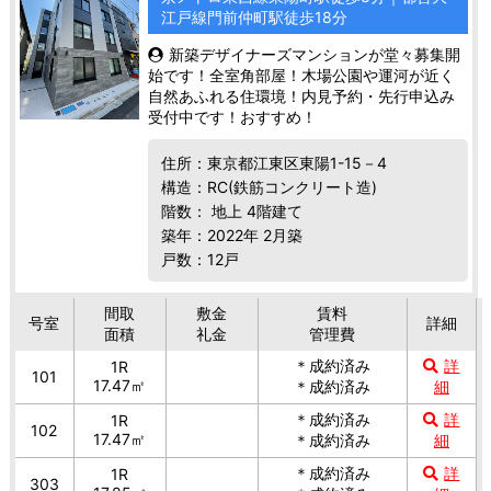
江戸線門前仲町駅徒歩18分
新築デザイナーズマンションが堂々募集開
始です！全室角部屋！木場公園や運河が近く
自然あふれる住環境！内見予約・先行申込み
受付中です！おすすめ！
住所：東京都江東区東陽1-15－4
構造：RC(鉄筋コンクリート造)
階数： 地上 4階建て
築年：2022年 2月築
戸数：12戸
間取
敷金
賃料
号室
詳細
面積
礼金
管理費
＊成約済み
詳
1R
101
17.47㎡
＊成約済み
細
＊成約済み
詳
1R
102
17.47㎡
＊成約済み
細
＊成約済み
詳
1R
303