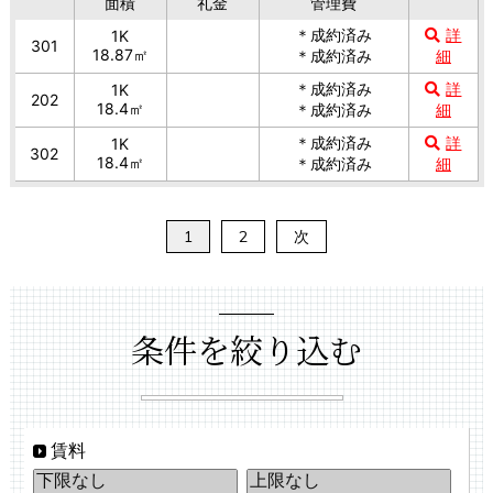
面積
礼金
管理費
＊成約済み
詳
1K
301
18.87㎡
＊成約済み
細
＊成約済み
詳
1K
202
18.4㎡
＊成約済み
細
＊成約済み
詳
1K
302
18.4㎡
＊成約済み
細
1
2
次
条件を絞り込む
賃料