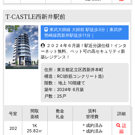
T-CASTLE西新井駅前
東武大師線 大師前 駅徒歩3分｜東武伊
勢崎線西新井駅徒歩11分｜
２０２４年６月築！駅近分譲仕様！インタ
ーネット無料、ペット可の高セキュリティ新
築レジデンス！
住所：東京都足立区西新井本町
構造：RC(鉄筋コンクリート造)
階数： 地上 10階建て
築年：2024年 6月築
戸数：25戸
間取
敷金
賃料
号室
詳細
面積
礼金
管理費
＊成約済み
詳
1K
202
25.82㎡
＊成約済み
細