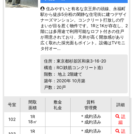
住みやすいと有名な京王井の頭線、永福町
駅から徒歩5分程の閑静な住宅街に建つデザイ
ナーズマンション。コンクリート打放しの佇
まいが目を惹く物件です。1Rと1Kが存在し、2
階には多用途で利用可能なロフト付きの住戸
が用意されており、天井が高く開放感があり
広く取れた採光面もポイント。設備はTVモニ
タ付オー…
住所：東京都杉並区和泉3-16-20
構造：RC(鉄筋コンクリート造)
階数： 地上 2階建て
築年：2020年 10月築
戸数：20戸
間取
敷金
賃料
号室
詳細
面積
礼金
管理費
＊成約済み
詳
1R
102
18㎡
＊成約済み
細
＊成約済み
詳
1R
103