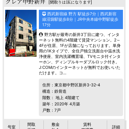
クレア中野新井
[間取りは1Kになります]
西武新宿線 野方 駅徒歩7分｜西武新宿
線沼袋駅徒歩8分｜JR中央本線中野駅徒歩
17分
野方駅が最寄の新井3丁目に建つ、インタ
ーネット無料の4階建て賃貸マンション。2～
4Fが住居、1Fが店舗になっております。単身
用の1Kタイプで、全住戸独立洗面台や温水洗
浄便座、室内洗濯機置場、TVモニタ付インタ
ーホン、ディンプルキーダブルロック付き。
J:COMのインターネットが無料でお使いいた
だけます。コ…
住所：東京都中野区新井3-32-4
構造：鉄骨造
階数： 地上 4階建て
築年：2020年 4月築
戸数：7戸
間取
敷金
賃料
号室
詳細