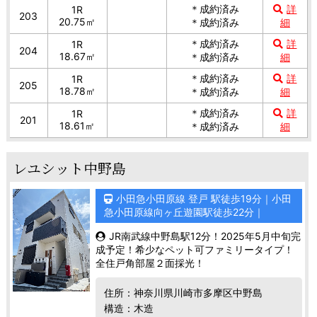
＊成約済み
詳
1R
203
20.75㎡
＊成約済み
細
＊成約済み
詳
1R
204
18.67㎡
＊成約済み
細
＊成約済み
詳
1R
205
18.78㎡
＊成約済み
細
＊成約済み
詳
1R
201
18.61㎡
＊成約済み
細
レユシット中野島
小田急小田原線 登戸 駅徒歩19分｜小田
急小田原線向ヶ丘遊園駅徒歩22分｜
JR南武線中野島駅12分！2025年5月中旬完
成予定！希少なペット可ファミリータイプ！
全住戸角部屋２面採光！
住所：神奈川県川崎市多摩区中野島
構造：木造