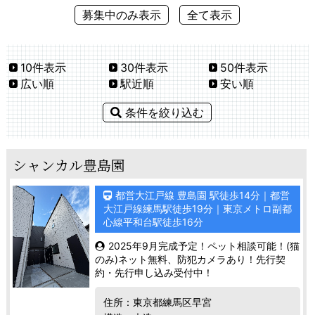
募集中のみ表示
全て表示
10件表示
30件表示
50件表示
広い順
駅近順
安い順
条件を絞り込む
シャンカル豊島園
都営大江戸線 豊島園 駅徒歩14分｜都営
大江戸線練馬駅徒歩19分｜東京メトロ副都
心線平和台駅徒歩16分
2025年9月完成予定！ペット相談可能！(猫
のみ)ネット無料、防犯カメラあり！先行契
約・先行申し込み受付中！
住所：東京都練馬区早宮