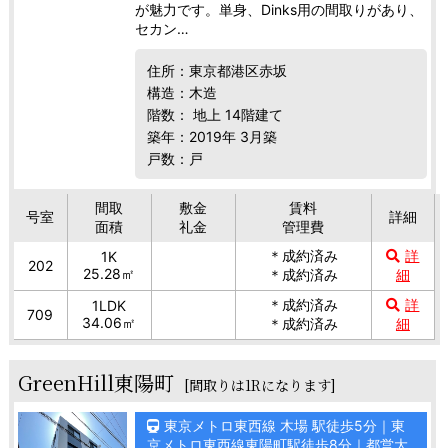
が魅力です。単身、Dinks用の間取りがあり、
セカン…
住所：東京都港区赤坂
構造：木造
階数： 地上 14階建て
築年：2019年 3月築
戸数：戸
間取
敷金
賃料
号室
詳細
面積
礼金
管理費
＊成約済み
詳
1K
202
25.28㎡
＊成約済み
細
＊成約済み
詳
1LDK
709
34.06㎡
＊成約済み
細
GreenHill東陽町
[間取りは1Rになります]
東京メトロ東西線 木場 駅徒歩5分｜東
京メトロ東西線東陽町駅徒歩8分｜都営大