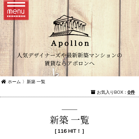
人気デザイナーズや最新新築マンションの
賃貸ならアポロンへ
ホーム
〉
新築 一覧
お気入り
BOX
：
0件
新築 一覧
[ 116 HIT！ ]