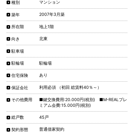
マンション
種別
2007年3月築
築年
地上1階
所在階
北東
向き
駐車場
駐輪場
駐輪場
あり
住宅保険
利用必須 （初回 総賃料40％～）
保証会社
■鍵交換費用:20.000円(税別) ■M-REALプレ
その他費用
ミアム会費:15.000円(税別)
45戸
総戸数
普通借家契約
契約形態