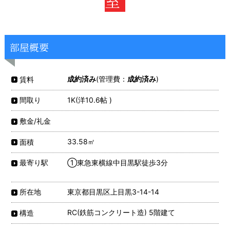
室
部屋概要
成約済み
(管理費：
成約済み
)
賃料
1K(洋10.6帖 )
間取り
敷金/礼金
33.58㎡
面積
①東急東横線中目黒駅徒歩3分
最寄り駅
東京都目黒区上目黒3-14-14
所在地
RC(鉄筋コンクリート造) 5階建て
構造