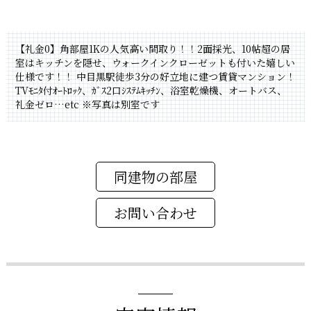
【礼金0】角部屋1Kの人気高い間取り！！2面採光、10帖超の居
室はキッチンを隠せ、ウォークインクローゼットも付いた嬉しい
仕様です！！
中目黒駅徒歩3分の好立地に建つ賃貸マンション！
TVﾓﾆﾀ付ｵｰﾄﾛｯｸ、ｶﾞｽ2口ｼｽﾃﾑｷｯﾁﾝ、浴室乾燥機、オートバス、
礼金ゼロ…etc
※写真は別室です
同建物の部屋