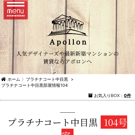
人気デザイナーズや最新新築マンションの
賃貸ならアポロンへ
ホーム
〉
プラチナコート中目黒
>
プラチナコート中目黒部屋情報104
お気入り
BOX
：
0件
プラチナコート中目黒
104号