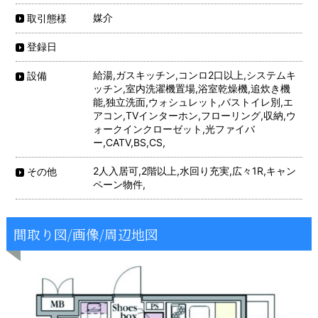
媒介
取引態様
登録日
給湯,ガスキッチン,コンロ2口以上,システムキ
設備
ッチン,室内洗濯機置場,浴室乾燥機,追炊き機
能,独立洗面,ウォシュレット,バストイレ別,エ
アコン,TVインターホン,フローリング,収納,ウ
ォークインクローゼット,光ファイバ
ー,CATV,BS,CS,
2人入居可,2階以上,水回り充実,広々1R,キャン
その他
ペーン物件,
間取り図/画像/周辺地図